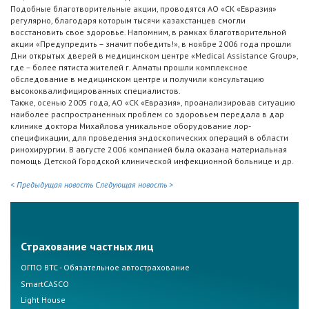
Подобные благотворительные акции, проводятся АО «СК «Евразия»
регулярно, благодаря которым тысячи казахстанцев смогли
восстановить свое здоровье. Напомним, в рамках благотворительной
акции «Предупредить – значит победить!», в ноябре 2006 года прошли
Дни открытых дверей в медицинском центре «Medical Assistance Group»,
где – более пятиста жителей г. Алматы прошли комплексное
обследование в медицинском центре и получили консультацию
высококвалифицированных специалистов.
Также, осенью 2005 года, АО «СК «Евразия», проанализировав ситуацию
наиболее распространенных проблем со здоровьем передала в дар
клинике доктора Михайлова уникальное оборудование лор-
спецификации, для проведения эндоскопических операций в области
ринохирургии. В августе 2006 компанией была оказана материальная
помощь Детской Городской клинической инфекционной больнице и др.
< Предыдущая новость
Следующая новость >
Страхование частных лиц
ОГПО ВТС - Обязательное автострахование
SmartCASCO
Light House