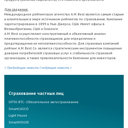
Для сведения:
Международное рейтинговое агентство A.M. Best является самым старым
и влиятельным в мире источником рейтингов по страхованию. Компания
зарегистрирована в 1899 в Нью Джерси, США. Имеет офисы в
Великобритании, США и Гонконге.
A.M. Best осуществляет конструктивный и объективный анализ
платежеспособности страховщиков для определения и
предотвращения их неплатежеспособности. Для страховых компаний
рейтинг A.M. Best Co. является стратегическим инструментом повышения
доверия потребителей страховых услуг к стабильности страховой
организации, а также привлекательности Компании для инвесторов.
< Предыдущая новость
Следующая новость >
Страхование частных лиц
ОГПО ВТС - Обязательное автострахование
SmartCASCO
Light House
SmartHOUSE