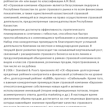
рейтингом «А» или выше по классификации A.M. Best.
АО «Страховая компания «Евразия» является безусловным лидером в
Республике Казахстан по доле страхового рынка и по всем финансовым
показателям, а также единственной казахстанской страховой
компанией, имеющей все лицензии на право осуществления страховой
деятельности, предусмотренные законодательством Республики
Казахстан.
Менеджментом достигнута эффективность стратегического
планирования в сочетании с гибкостью, способностью быстро
приспосабливаться к изменяющимся требованиям и условиям рынка.
Набор этих конкурентных преимуществ благоприятствует успешной
деятельности Компании на местном и международном рынках. В
текущей фазе развития происходит так называемый вертикальный рост,
связанный с расширением страхового бизнеса на всех линиях и
предусматривающий объединение в рамках страховой компании всех
видов и классов страхования, розничных продаж, перестрахования, в
том числе из-за рубежа.
В 2006 г. Standard & Poor’s присвоило АО «СК «Евразия» долгосрочные
кредитные рейтинги контрагента и финансовой устойчивости на уровне
«В+», долгосрочный рейтинг «kzBBB», прогноз - «Стабильный». Кроме того,
к важным конкурентным преимуществам страховой компании «Евразия»
относятся внедрение собственных новых идей и активное
использование инноваций (теория информационных потоков, теория
асимметричного ответа, guerilla marketing и др.). В настоящее время
увеличение объема продаж достигается за счет неценовых факторов, из
которых важнейшее значение приобретают качество страхового
продукта (включая надежность), его новизна и креативность.