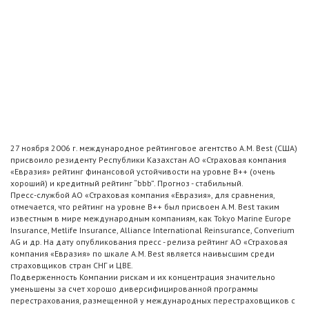
27 ноября 2006 г. международное рейтинговое агентство A.M. Best (США)
присвоило резиденту Республики Казахстан АО «Страховая компания
«Евразия» рейтинг финансовой устойчивости на уровне B++ (очень
хороший) и кредитный рейтинг “bbb”. Прогноз - стабильный.
Пресс-службой АО «Страховая компания «Евразия», для сравнения,
отмечается, что рейтинг на уровне B++ был присвоен A.M. Best таким
известным в мире международным компаниям, как Tokyo Marine Europe
Insurance, Metlife Insurance, Alliance International Reinsurance, Converium
AG и др. На дату опубликования пресс - релиза рейтинг АО «Страховая
компания «Евразия» по шкале A.M. Best является наивысшим среди
страховщиков стран СНГ и ЦВЕ.
Подверженность Компании рискам и их концентрация значительно
уменьшены за счет хорошо диверсифицированной программы
перестрахования, размещенной у международных перестраховщиков с