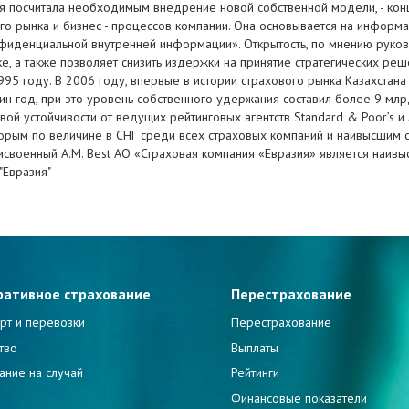
я посчитала необходимым внедрение новой собственной модели, - ко
вого рынка и бизнес - процессов компании. Она основывается на инфор
нфиденциальной внутренней информации». Открытость, по мнению руков
е, а также позволяет снизить издержки на принятие стратегических ре
995 году. В 2006 году, впервые в истории страхового рынка Казахстана
н год, при это уровень собственного удержания составил более 9 млрд. 
й устойчивости от ведущих рейтинговых агентств Standard & Poor’s и A
торым по величине в СНГ среди всех страховых компаний и наивысшим 
рисвоенный A.M. Best АО «Страховая компания «Евразия» является наив
"Евразия"
ративное страхование
Перестрахование
рт и перевозки
Перестрахование
тво
Выплаты
ание на случай
Рейтинги
и
Финансовые показатели