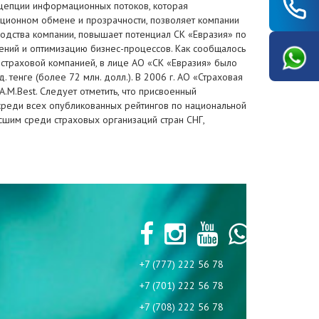
нцепции информационных потоков, которая
мационном обмене и прозрачности, позволяет компании
одства компании, повышает потенциал СК «Евразия» по
шений и оптимизацию бизнес-процессов. Как сообщалось
 страховой компанией, в лице АО «СК «Евразия» было
тенге (более 72 млн. долл.). В 2006 г. АО «Страховая
.M.Best. Следует отметить, что присвоенный
среди всех опубликованных рейтингов по национальной
ысшим среди страховых организаций стран СНГ,
+7 (777) 222 56 78
+7 (701) 222 56 78
+7 (708) 222 56 78