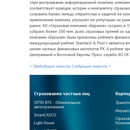
«при выстраивании информационной политики, компани
соответствует культуре, истории и менталитету страхо
сохранить баланс между открытостью и защитой ее ко
привлечению капитала, улучшает ее репутацию на рынк
ранее, АО «Страховая компания «Евразия» создано в 1
собрано более 100 млн. долл. страховых премий за оди
компания «Евразия» были присвоены рейтинги финансово
международный рейтинг Standard & Poor’s является в
шкале частных финансовых институтов РК. А рейтинг п
Центральной и Восточной Европы. Пресс-служба АО СК 
< Предыдущая новость
Следующая новость >
Страхование частных лиц
Корпо
ОГПО ВТС - Обязательное
Транспо
автострахование
Имущес
SmartCASCO
Страхов
Light House
болезн