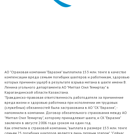
АО "Страховая компания "Евразия" выплатила 153 млн. тенге в качестве
компенсации вреда семьям погибших шахтеров и работникам, здоровью
которых причинен ущерб в результате взрыва метана в шахте имени В.
Ленина угольного департамента АО "Миттал Стил Темиртау" в
Карагандинской области Казахстана.
"Гражданско-правовая ответственность работодателя за причинение
вреда жизни и здоровью работника при исполнении им трудовых
(служебных) обязанностей была застрахована в АО "СК "Евразия", -
напомнили в компании. Договор обязательного страхования между АО
"Миттал Стил Темиртау", которому принадлежит шахта, и СК "Евразия"
заключен в августе 2006 года сроком на один год.
Как отметили в страховой компании, "выплата в размере 153 млн. тенге
семьям 25 погибших шахтеров является лишь первым этапом". "Сейчас