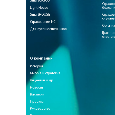
SmartCASCO
Страхов
Light House
болезн
SmartHOUSE
Страхов
случаев
Страхование НС
Организ
Для путешественников
Граждан
ответст
О компании
История
Миссия и стратегия
Лицензии и др.
Новости
Вакансии
Проекты
Руководство