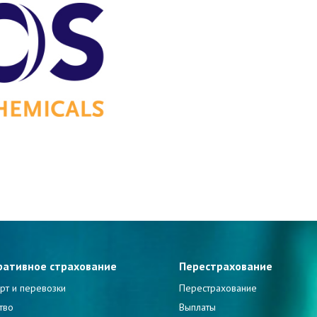
ративное страхование
Перестрахование
рт и перевозки
Перестрахование
тво
Выплаты