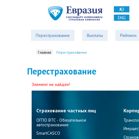
ҚАЗ
ENG
Перестрахование
Выплаты
Рейтинги
Главная
Перестрахование
Перестрахование
Элемент не найден!
Страхование частных лиц
Корпо
ОГПО ВТС - Обязательное
Транспо
автострахование
Имущес
SmartCASCO
Страхов