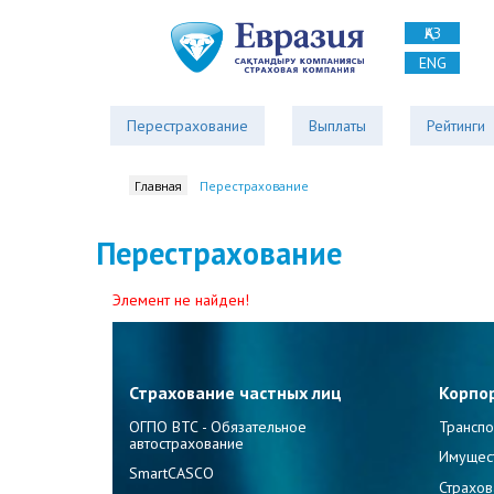
ҚАЗ
ENG
Перестрахование
Выплаты
Рейтинги
Главная
Перестрахование
Перестрахование
Элемент не найден!
Страхование частных лиц
Корпо
ОГПО ВТС - Обязательное
Транспо
автострахование
Имущес
SmartCASCO
Страхов