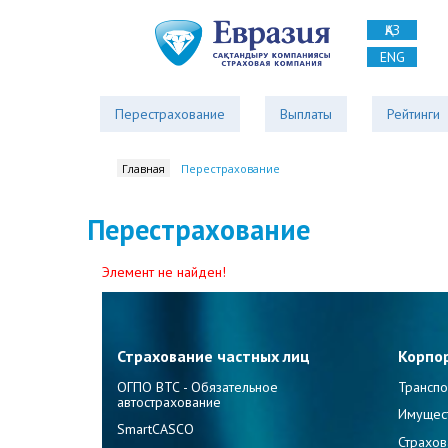
ҚАЗ
ENG
Перестрахование
Выплаты
Рейтинги
Главная
Перестрахование
Перестрахование
Элемент не найден!
Страхование частных лиц
Корпо
ОГПО ВТС - Обязательное
Транспо
автострахование
Имущес
SmartCASCO
Страхов