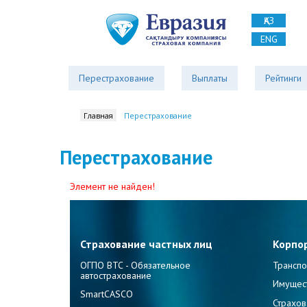
ҚАЗ
ENG
Перестрахование
Выплаты
Рейтинги
Главная
Перестрахование
Перестрахование
Элемент не найден!
Страхование частных лиц
Корпо
ОГПО ВТС - Обязательное
Транспо
автострахование
Имущес
SmartCASCO
Страхов