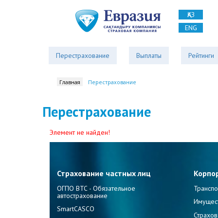
ҚАЗ
ENG
Перестрахование
Выплаты
Рейтинги
Главная
Перестрахование
Перестрахование
Элемент не найден!
Страхование частных лиц
Корпо
ОГПО ВТС - Обязательное
Транспо
автострахование
Имущес
SmartCASCO
Страхов