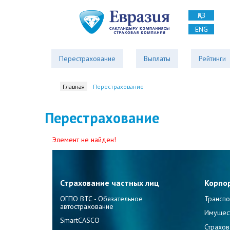
ҚАЗ
ENG
Перестрахование
Выплаты
Рейтинги
Главная
Перестрахование
Перестрахование
Элемент не найден!
Страхование частных лиц
Корпо
ОГПО ВТС - Обязательное
Транспо
автострахование
Имущес
SmartCASCO
Страхов