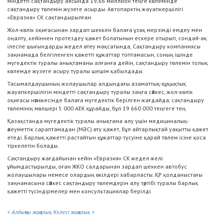
міндетті сақтандыру аясында 19,66 миллион теңге көлемінде
сақтандыру төлемін жүзеге асырды. Автопарктің жауапкершілігі
«Евразия» СК сақтандырылған.
Жол-көлік оқиғасынан зардап шеккен балаға ұзақ мерзімді емдеу мен
оңалту, кейіннен протездеу қажет болатынын ескере отырып, сондай-ақ
ілеспе шығындарды жедел өтеу мақсатында, Сақтандыру компаниясы
заңнамада белгіленген қажетті құжаттар топтамасын, соның ішінде
мүгедектік туралы анықтаманы алғанға дейін, сақтандыру төлемін толық
көлемде жүзеге асыру туралы шешім қабылдады.
Тасымалдаушының жолаушылар алдындағы азаматтық-құқықтық
жауапкершілігін міндетті сақтандыру туралы заңға сәйкес, жол-көлік
оқиғасы нәтижесінде балаға мүгедектік берілген жағдайда, сақтандыру
төлемінің мөлшері 5 000 АЕК құрайды, бұл 19 660 000 теңгеге тең.
Қазақстанда мүгедектік туралы анықтама алу үшін медициналық-
әлеуметтік сараптамадан (МӘС) өту қажет, бұл айтарлықтай уақытты қажет
етеді. Барлық қажетті растайтын құжаттар түсуіне қарай төлем ісіне қоса
тіркелетін болады.
Сақтандыру жағдайынан кейін «Евразия» СК жедел желі
ұйымдастырылды, оған ЖКО салдарынан зардап шеккен автобус
жолаушылары немесе олардың өкілдері хабарласты. ҚР қолданыстағы
заңнамасына сәйкес сақтандыру төлемдерін алу тәртібі туралы барлық
қажетті түсіндірмелер мен консультациялар берілді.
< Алдыңғы жаңалық
Келесі жаңалық >