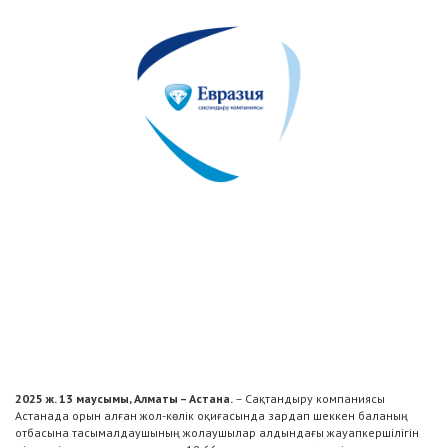
2025 ж. 13 маусымы, Алматы – Астана.
– Сақтандыру компаниясы
Астанада орын алған жол-көлік оқиғасында зардап шеккен баланың
отбасына тасымалдаушының жолаушылар алдындағы жауапкершілігін