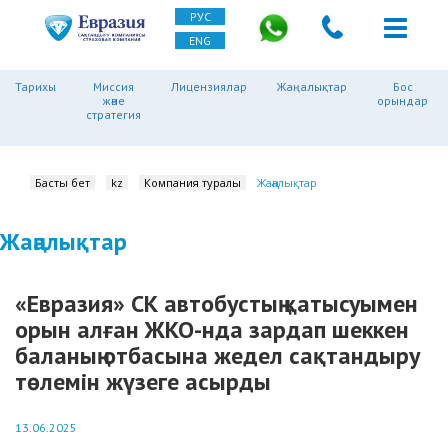
РУС
ENG
Тарихы
Миссия
Лицензиялар
Жаңалықтар
Бос
және
орындар
стратегия
Басты бет
kz
Компания туралы
Жаңалықтар
Жаңалықтар
«Евразия» СК автобустың қатысуымен
орын алған ЖКО-нда зардап шеккен
баланың отбасына жедел сақтандыру
төлемін жүзеге асырды
13.06.2025