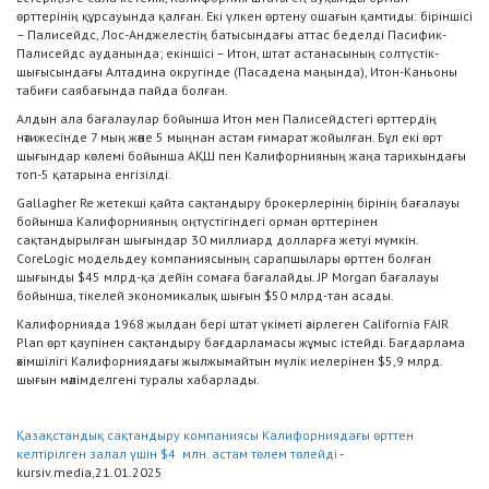
өрттерінің құрсауында қалған. Екі үлкен өртену ошағын қамтиды: біріншісі
– Палисейдс, Лос-Анджелестің батысындағы аттас беделді Пасифик-
Палисейдс ауданында; екіншісі – Итон, штат астанасының солтүстік-
шығысындағы Алтадина округінде (Пасадена маңында), Итон-Каньоны
табиғи саябағында пайда болған.
Алдын ала бағалаулар бойынша Итон мен Палисейдстегі өрттердің
нәтижесінде 7 мың және 5 мыңнан астам ғимарат жойылған. Бұл екі өрт
шығындар көлемі бойынша АҚШ пен Калифорнияның жаңа тарихындағы
топ-5 қатарына енгізілді.
Gallagher Re жетекші қайта сақтандыру брокерлерінің бірінің бағалауы
бойынша Калифорнияның оңтүстігіндегі орман өрттерінен
сақтандырылған шығындар 30 миллиард долларға жетуі мүмкін.
CoreLogic модельдеу компаниясының сарапшылары өрттен болған
шығынды $45 млрд-қа дейін сомаға бағалайды. JP Morgan бағалауы
бойынша, тікелей экономикалық шығын $50 млрд-тан асады.
Калифорнияда 1968 жылдан бері штат үкіметі әзірлеген California FAIR
Plan өрт қаупінен сақтандыру бағдарламасы жұмыс істейді. Бағдарлама
әкімшілігі Калифорниядағы жылжымайтын мүлік иелерінен $5,9 млрд.
шығын мәлімделгені туралы хабарлады.
Қазақстандық сақтандыру компаниясы Калифорниядағы өрттен
келтірілген залал үшін $4 млн. астам төлем төлейді
-
kursiv.media,21.01.2025