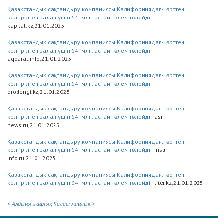
Қазақстандық сақтандыру компаниясы Калифорниядағы өрттен
келтірілген залал үшін $4 млн. астам төлем төлейді
-
kapital.kz,21.01.2025
Қазақстандық сақтандыру компаниясы Калифорниядағы өрттен
келтірілген залал үшін $4 млн. астам төлем төлейді
-
aqparat.info,21.01.2025
Қазақстандық сақтандыру компаниясы Калифорниядағы өрттен
келтірілген залал үшін $4 млн. астам төлем төлейді
-
prodengi.kz,21.01.2025
Қазақстандық сақтандыру компаниясы Калифорниядағы өрттен
келтірілген залал үшін $4 млн. астам төлем төлейді
- asn-
news.ru,21.01.2025
Қазақстандық сақтандыру компаниясы Калифорниядағы өрттен
келтірілген залал үшін $4 млн. астам төлем төлейді
- insur-
info.ru,21.01.2025
Қазақстандық сақтандыру компаниясы Калифорниядағы өрттен
келтірілген залал үшін $4 млн. астам төлем төлейді
- liter.kz,21.01.2025
< Алдыңғы жаңалық
Келесі жаңалық >