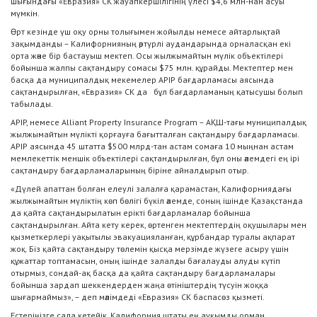
шығындағы «Евразия» СК жауапкершілігінің үлесі $4,6 млн-нан асуы
мүмкін.
Өрт кезінде үш оқу орны толығымен жойылды немесе айтарлықтай
зақымданды – Калифорнияның әртүрлі аудандарында орналасқан екі
орта және бір бастауыш мектеп. Осы жылжымайтын мүлік объектілері
бойынша жалпы сақтандыру сомасы $75 млн. құрайды. Мектептер мен
басқа да муниципалдық мекемелер APIP бағдарламасы аясында
сақтандырылған, «Евразия» СК да бұл бағдарламаның қатысушы болып
табылады.
APIP, немесе Alliant Property Insurance Program – АҚШ-тағы муниципалдық
жылжымайтын мүлікті қорғауға бағытталған сақтандыру бағдарламасы.
APІP аясында 45 штатта $500 млрд-тан астам сомаға 10 мыңнан астам
мемлекеттік меншік объектілері сақтандырылған, бұл оны әлемдегі ең ірі
сақтандыру бағдарламаларының біріне айналдырып отыр.
«Дүлей апаттан болған елеулі залалға қарамастан, Калифорниядағы
жылжымайтын мүліктің көп бөлігі бүкіл әлемде, соның ішінде Қазақстанда
да қайта сақтандырылатын ерікті бағдарламалар бойынша
сақтандырылған. Айта кету керек, өртенген мектептердің оқушылары мен
қызметкерлері уақытылы эвакуацияланған, құрбандар туралы ақпарат
жоқ. Біз қайта сақтандыру төлемін қысқа мерзімде жүзеге асыру үшін
құжаттар топтамасын, оның ішінде залалды бағалауды алуды күтіп
отырмыз, сондай-ақ басқа да қайта сақтандыру бағдарламалары
бойынша зардап шеккендерден жаңа өтініштердің түсуін жоққа
шығармаймыз», – деп мәлімдеді «Евразия» СК баспасөз қызметі.
Естеріңізге сала кетейік, Калифорния штаты ең ауқымды орман