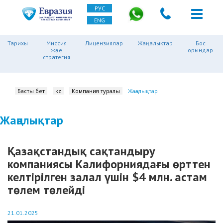
РУС
ENG
Тарихы
Миссия
Лицензиялар
Жаңалықтар
Бос
және
орындар
стратегия
Басты бет
kz
Компания туралы
Жаңалықтар
Жаңалықтар
Қазақстандық сақтандыру
компаниясы Калифорниядағы өрттен
келтірілген залал үшін $4 млн. астам
төлем төлейді
21.01.2025