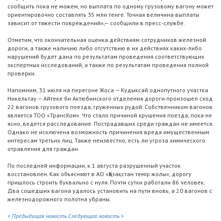
сообщить пока не можем, но выплата по одному грузовому вагону может
ориентировочно составлять 35 млн тенге. Точная величина выплаты
зависит от тяжести повреждений»,— сообщили в пресс-службе.
Отметим, что окончательная оценка действиям сотрудников железной
дороги, а также наличию либо отсутствию в их действиях каких-либо
нарушений будет дана по результатам проведения соответствующих
экспертных исследований, а также по результатам проведения полной
проверки.
Напомним, 31 июля на перегоне Жоса — Кудыксай однопутного участка
Никельтау — Айтеке би Актюбинского отделения дороги произошел сход
22 вагонов грузового поезда, груженных рудой. Собственником вагонов
является ТОО «ТрансКом». Что стало причиной крушения поезда, пока не
ясно, ведется расследование. Пострадавших среди граждан не имеется.
Однако не исключена возможность причинения вреда имущественным
интересам третьих лиц. Также неизвестно, есть ли угроза химического
отравления для граждан.
По последней информации, к 1 августа разрушенный участок
восстановлен. Как объясняют в АО «Қазақстан темір жолы», дорогу
пришлось строить буквально с нуля. Почти сутки работали 86 человек.
Два сошедших вагона удалось установить на пути вновь, а 20 вагонов с
железнодорожного полотна убраны.
< Предыдущая новость
Следующая новость >