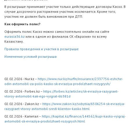
В розыгрыше принимают участие только действующие договоры Каско. В
случае досрочного расторжения участник исключается. Кроме того,
участник не должен быть виновником при ДТП.
Как оформить полис?
Оформить полис Каско можно самостоятельно онлайн на сайте
eurasia36.kz
или в одном из филиалов СК «Евразия» по всему
Казахстану.
Правила проведения и участия в розыгрыше
Изменения условий розыгрыша
02.02.2026 - Nur.kz –
https://www.nur.kz/nurfin/insurance/2337756-eshche-
odin-avtomobil-za-polis-kasko-sk-evraziya-prodolzhaet-rozygrysh/
02.02.2026 - Forbes.kz –
https://forbes.kz/articles/sk-evraziya-razygraet-
vtoroy-avtomobil-kak-ego-vyigrat-6b381d
02.02.2026 - Zakon.kz –
https://www.zakon.kz/sobytiia/6506254-sk-evraziya-
razygraet-vtoroy-avtomobil-sredi-klientov-kasko.html
02.02.2026 - Капитал –
https://kapital.kz/finance/144562/kupi-kasko-vyigraj-
avtomobil-sk-evraziya-prodolzhaet-rozygrysh.html