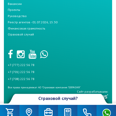
Вакансии
Проекты
Руководство
Реестр агентов - 01.07.2026, 15:30
Финансовая грамотность
Страховой случай
+7 (777) 222 56 78
+7 (701) 222 56 78
+7 (708) 222 56 78
Все права принадлежат АО "Страховая компания "ЕВРАЗИЯ"
Сайт разрабатывали:
Страховой случай?
Произошел страховой случай и Вы не знаете что делать? Не
беспокойтесь, если у Вас страховой полис СК «Евразия». Для начала
вызовите дорожную полицию (по номеру – 102) и аварийного комиссара