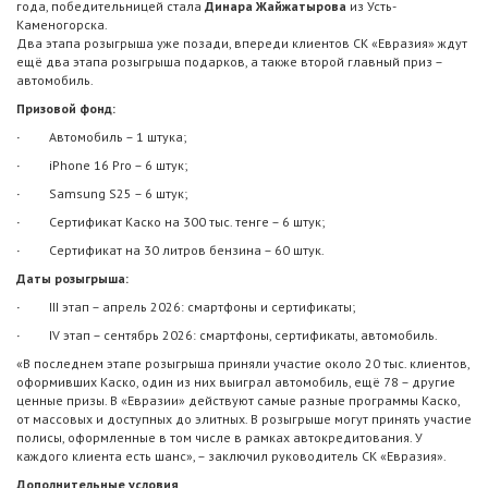
года, победительницей стала
Динара Жайжатырова
из Усть-
Каменогорска.
Два этапа розыгрыша уже позади, впереди клиентов СК «Евразия» ждут
ещё два этапа розыгрыша подарков, а также второй главный приз –
автомобиль.
Призовой фонд:
·
Автомобиль – 1 штука;
·
iPhone 16 Pro – 6 штук;
·
Samsung S25 – 6 штук;
·
Сертификат Каско на 300 тыс. тенге – 6 штук;
·
Сертификат на 30 литров бензина – 60 штук.
Даты розыгрыша:
·
III этап – апрель 2026: смартфоны и сертификаты;
·
IV этап – сентябрь 2026: смартфоны, сертификаты, автомобиль.
«В последнем этапе розыгрыша приняли участие около 20 тыс. клиентов,
оформивших Каско, один из них выиграл автомобиль, ещё 78 – другие
ценные призы. В «Евразии» действуют самые разные программы Каско,
от массовых и доступных до элитных. В розыгрыше могут принять участие
полисы, оформленные в том числе в рамках автокредитования. У
каждого клиента есть шанс», – заключил руководитель СК «Евразия».
Дополнительные условия