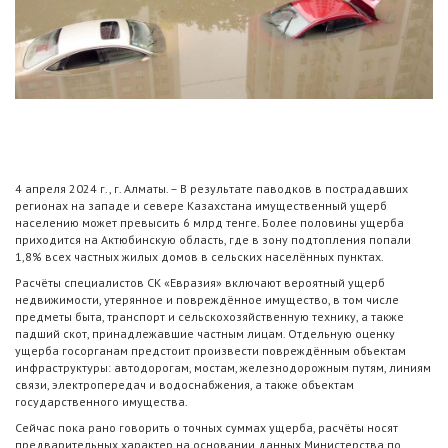
4 апреля 2024 г., г. Алматы. – В результате паводков в пострадавших
регионах на западе и севере Казахстана имущественный ущерб
населению может превысить 6 млрд тенге. Более половины ущерба
приходится на Актюбинскую область, где в зону подтопления попали
1,8% всех частных жилых домов в сельских населённых пунктах.
Расчёты специалистов СК «Евразия» включают вероятный ущерб
недвижимости, утерянное и повреждённое имущество, в том числе
предметы быта, транспорт и сельскохозяйственную технику, а также
падший скот, принадлежавшие частным лицам. Отдельную оценку
ущерба госорганам предстоит произвести повреждённым объектам
инфраструктуры: автодорогам, мостам, железнодорожным путям, линиям
связи, электропередач и водоснабжения, а также объектам
государственного имущества.
Сейчас пока рано говорить о точных суммах ущерба, расчёты носят
предварительных характер на основании данных Министерства по