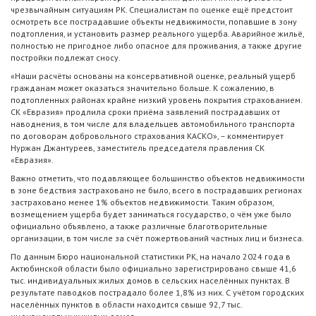
чрезвычайным ситуациям РК. Специалистам по оценке ещё предстоит
осмотреть все пострадавшие объекты недвижимости, попавшие в зону
подтопления, и установить размер реального ущерба. Аварийное жильё,
полностью не пригодное либо опасное для проживания, а также другие
постройки подлежат сносу.
«Наши расчёты основаны на консервативной оценке, реальный ущерб
гражданам может оказаться значительно больше. К сожалению, в
подтопленных районах крайне низкий уровень покрытия страхованием.
СК «Евразия» продлила сроки приёма заявлений пострадавших от
наводнения, в том числе для владельцев автомобильного транспорта
по договорам добровольного страхования КАСКО», – комментирует
Нуржан Джантуреев, заместитель председателя правления СК
«Евразия».
Важно отметить, что подавляющее большинство объектов недвижимости
в зоне бедствия застраховано не было, всего в пострадавших регионах
застраховано менее 1% объектов недвижимости. Таким образом,
возмещением ущерба будет заниматься государство, о чём уже было
официально объявлено, а также различные благотворительные
организации, в том числе за счёт пожертвований частных лиц и бизнеса.
По данным Бюро национальной статистики РК, на начало 2024 года в
Актюбинской области было официально зарегистрировано свыше 41,6
тыс. индивидуальных жилых домов в сельских населённых пунктах. В
результате паводков пострадало более 1,8% из них. С учётом городских
населённых пунктов в области находится свыше 92,7 тыс.