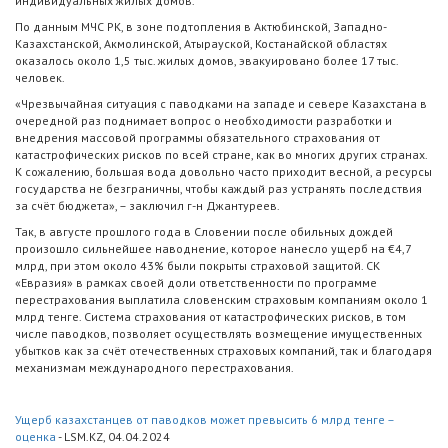
индивидуальных жилых домов.
По данным МЧС РК, в зоне подтопления в Актюбинской, Западно-
Казахстанской, Акмолинской, Атырауской, Костанайской областях
оказалось около 1,5 тыс. жилых домов, эвакуировано более 17 тыс.
человек.
«Чрезвычайная ситуация с паводками на западе и севере Казахстана в
очередной раз поднимает вопрос о необходимости разработки и
внедрения массовой программы обязательного страхования от
катастрофических рисков по всей стране, как во многих других странах.
К сожалению, большая вода довольно часто приходит весной, а ресурсы
государства не безграничны, чтобы каждый раз устранять последствия
за счёт бюджета», – заключил г-н Джантуреев.
Так, в августе прошлого года в Словении после обильных дождей
произошло сильнейшее наводнение, которое нанесло ущерб на €4,7
млрд, при этом около 43% были покрыты страховой защитой. СК
«Евразия» в рамках своей доли ответственности по программе
перестрахования выплатила словенским страховым компаниям около 1
млрд тенге. Система страхования от катастрофических рисков, в том
числе паводков, позволяет осуществлять возмещение имущественных
убытков как за счёт отечественных страховых компаний, так и благодаря
механизмам международного перестрахования.
Ущерб казахстанцев от паводков может превысить 6 млрд тенге –
оценка
- LSM.KZ, 04.04.2024