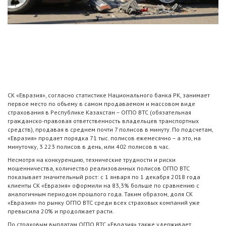
СК «Евразия», согласно статистике Национального банка РК, занимает
первое место по объему в самом продаваемом и массовом виде
страхования в Республике Казахстан – ОГПО ВТС (обязательная
гражданско-правовая ответственность владельцев транспортных
средств), продавая в среднем почти 7 полисов в минуту. По подсчетам,
«Евразия» продает порядка 71 тыс. полисов ежемесячно – а это, на
минуточку, 3 223 полисов в день, или 402 полисов в час.
Несмотря на конкуренцию, технические трудности и риски
мошенничества, количество реализованных полисов ОГПО ВТС
показывает значительный рост: с 1 января по 1 декабря 2018 года
клиенты СК «Евразия» оформили на 83,3% больше по сравнению с
аналогичным периодом прошлого года. Таким образом, доля СК
«Евразия» по рынку ОГПО ВТС среди всех страховых компаний уже
превысила 20% и продолжает расти.
По страховым выплатам ОГПО ВТС «Евразия» также удерживает