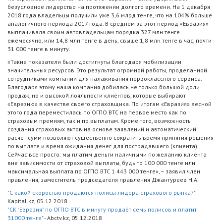
безусловное лидерство на протяжении долгого времени. На 1 декабря
2018 года владельцы получили уже 3,6 млрд тенге, что на 104% больше
аналогичного периода 2017 года. В среднем за этот период «Евразия»
выплачивала своим автовладельцам порядка 327 млн тенге
ежемесячно, или 14,8 млн тенге в день, свыше 1,8 млн тенге в час, почти
31 000 тенге в минуту.
«Такие показатели были достигнуты благодаря мобилизации
значительных ресурсов. Это результат огромной работы, проделанной
сотрудниками компании для налаживания первоклассного сервиса.
Благодаря этому наша компания добилась не только большой доли
продаж, но и высокой лояльности клиентов, которые выбирают
«Евразию» в качестве своего страховщика. По итогам «Евразия» весной
этого года переместилась по ОГПО ВТС на первое место как по
страховым премиям, так и по выплатам. Кроме того, возможность
создания страховых актов на основе заявлений и автоматический
расчет сумм позволяют существенно сократить время принятия решения
по выплате и время ожидания денег для пострадавшего (клиента).
Сейчас все просто: мы платим деньги наличными по желанию клиента
вне зависимости от страховой выплаты, будь то 100 000 тенге или
максимальная выплата по ОГПО ВТС 1 443 000 тенге», – заявил член
правления, заместитель председателя правления Джантуреев Н.А.
"С какой скоростью продаются полисы лидера страхового рынка?"
-
Kapital.kz, 05.12.2018
"СК "Евразия" по ОГПО ВТС в минуту продаёт семь полисов и платит
31000 тенге"
- Abctv.kz, 05.12.2018