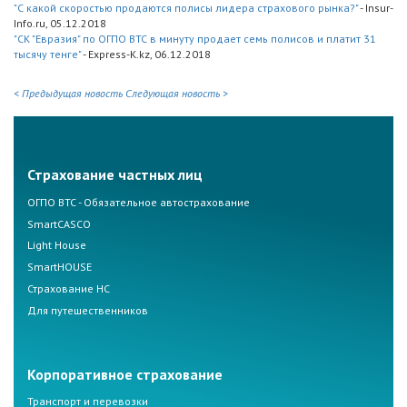
"С какой скоростью продаются полисы лидера страхового рынка?"
- Insur-
Info.ru, 05.12.2018
"СК "Евразия" по ОГПО ВТС в минуту продает семь полисов и платит 31
тысячу тенге"
- Express-K.kz, 06.12.2018
< Предыдущая новость
Следующая новость >
Страхование частных лиц
ОГПО ВТС - Обязательное автострахование
SmartCASCO
Light House
SmartHOUSE
Страхование НС
Для путешественников
Корпоративное страхование
Транспорт и перевозки