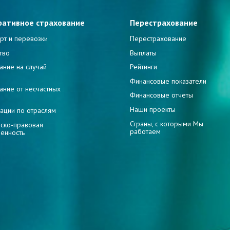
ративное страхование
Перестрахование
рт и перевозки
Перестрахование
тво
Выплаты
ание на случай
Рейтинги
и
Финансовые показатели
ание от несчастных
Финансовые отчеты
Наши проекты
ации по отраслям
Страны, с которыми Мы
ско-правовая
работаем
венность