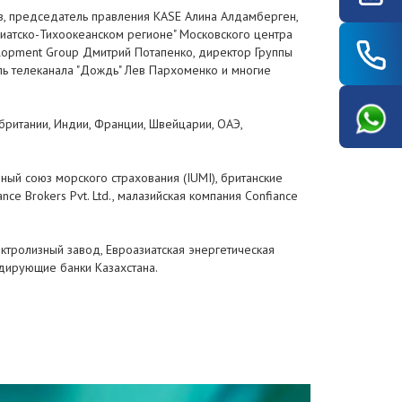
ов, председатель правления KASE Алина Алдамберген,
зиатско-Тихоокеанском регионе" Московского центра
lopment Group Дмитрий Потапенко, директор Группы
ь телеканала "Дождь" Лев Пархоменко и многие
ритании, Индии, Франции, Швейцарии, ОАЭ,
ый союз морского страхования (IUMI), британские
nce Brokers Pvt. Ltd., малазийская компания Confiance
ктролизный завод, Евроазиатская энергетическая
дирующие банки Казахстана.