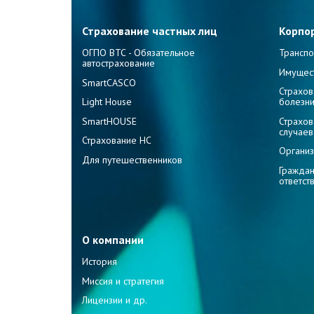
Страхование частных лиц
Корпо
ОГПО ВТС - Обязательное
Транспо
автострахование
Имущес
SmartCASCO
Страхов
Light House
болезн
SmartHOUSE
Страхов
случаев
Страхование НС
Организ
Для путешественников
Граждан
ответст
О компании
История
Миссия и стратегия
Лицензии и др.