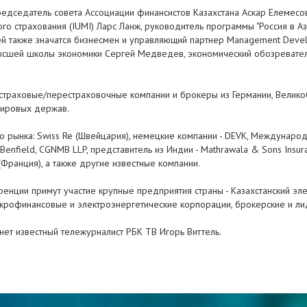
председатель совета Ассоциации финансистов Казахстана Аскар Елемес
о страхования (IUMI) Ларс Ланж, руководитель программы "Россия в А
тей также значатся бизнесмен и управляющий партнер Management Deve
Высшей школы экономики Сергей Медведев, экономический обозревател
страховые/перестраховочные компании и брокеры из Германии, Великоб
 мировых держав.
рынка: Swiss Re (Швейцария), немецкие компании - DEVK, Международн
 Benfield, CGNMB LLP, представитель из Индии - Mathrawala & Sons Insura
Франция), а также другие известные компании.
нции примут участие крупные предприятия страны - Казахстанский эле
икрофинансовые и электроэнергетические корпорации, брокерские и ли
нет известный тележурналист РБК ТВ Игорь Виттель.