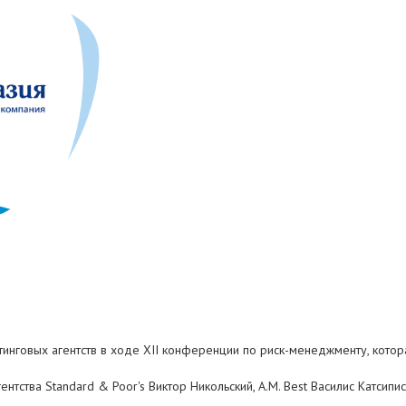
нговых агентств в ходе XII конференции по риск-менеджменту, которая
тства Standard & Poor's Виктор Никольский, A.M. Best Василис Катсипис 