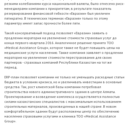
резкими колебаниями курса национальной валюты, было отнесено риск-
менеджерами компании к приоритетам, в результате показатель
резервирования финансовой гибкости «Евразии» был увеличен
пятикратно. В технических терминах «Евразия» только по этому
параметру имеет запас прочности более пяти.
Такой консервативный подход позволяет «Евразии» заявить о
продлении моратория на увеличение стоимости страховых услуг до
конца первого квартала 2016. Аналогичное решение принято ТОО
«Medical Assistance Group», которое также не будет повышать цены на
медицинские услуги населению. Также компания заявляет о продлении
моратория на увеличение стоимости перестрахования для своих
партнеров - страховых компаний Республики Казахстан на тот же
период.
ERP-план позволяет компании не только не уменьшать расходные статьи
бюджета в условиях кризиса, но и увеличивать инвестиции в основные
средства. Так, рост клиентской базы компании потребовал
строительства нового административного здания в центре Алматы.
Проектирование и возведение комплекса осуществляется полностью
силами казахстанских специалистов с максимальным использованием
строительных материалов, произведенных в нашей стране. В новом
комфортабельном здании будут расположены центр по обеспечению
населения страховыми услугами и клиника ТОО «Medical Assistance
Group».