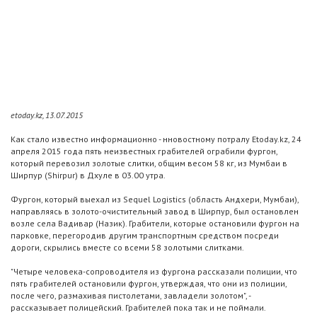
etoday.kz, 13.07.2015
Как стало известно информационно - нновостному потралу Etoday.kz, 24
апреля 2015 года пять неизвестных грабителей ограбили фургон,
который перевозил золотые слитки, общим весом 58 кг, из Мумбаи в
Ширпур (Shirpur) в Дхуле в 03.00 утра.
Фургон, который выехал из Sequel Logistics (область Андхери, Мумбаи),
направляясь в золото-очистительный завод в Ширпур, был остановлен
возле села Вадивар (Назик). Грабители, которые остановили фургон на
парковке, перегородив другим транспортным средством посреди
дороги, скрылись вместе со всеми 58 золотыми слитками.
"Четыре человека-сопроводителя из фургона рассказали полиции, что
пять грабителей остановили фургон, утверждая, что они из полиции,
после чего, размахивая пистолетами, завладели золотом", -
рассказывает полицейский. Грабителей пока так и не поймали.