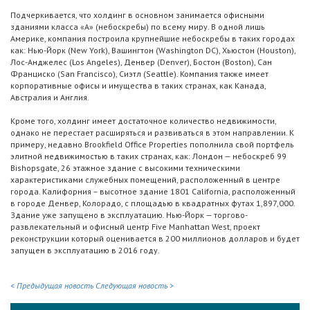
Подчеркивается, что холдинг в основном занимается офисными
зданиями класса «А» (небоскребы) по всему миру. В одной лишь
Америке, компания построила крупнейшие небоскребы в таких городах
как: Нью-Йорк (New York), Вашингтон (Washington DC), Хьюстон (Houston),
Лос-Анджелес (Los Angeles), Денвер (Denver), Бостон (Boston), Сан
Франциско (San Francisco), Сиэтл (Seattle). Компания также имеет
корпоративные офисы и имущества в таких странах, как Канада,
Австралия и Англия.
Кроме того, холдинг имеет достаточное количество недвижимости,
однако не перестает расширяться и развиваться в этом направлении. К
примеру, недавно Brookfield Office Properties пополнила свой портфель
элитной недвижимостью в таких странах, как: Лондон — небоскреб 99
Bishopsgate, 26 этажное здание с высокими техническими
характеристиками служебных помещений, расположенный в центре
города. Калифорния – высотное здание 1801 California, расположенный
в городе Денвер, Колорадо, с площадью в квадратных футах 1,897,000.
Здание уже запущено в эксплуатацию. Нью-Йорк — торгово-
развлекательный и офисный центр Five Manhattan West, проект
реконструкции который оценивается в 200 миллионов долларов и будет
запущен в эксплуатацию в 2016 году.
< Предыдущая новость
Следующая новость >