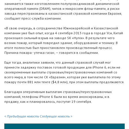
занимается также изготовлением полупроводниковой динамической
оперативной памяти (DRAM), чипов и микросхем флэш-памяти, а риски
завода перестрахованы в казахстанской страховой компании Евразия,
сообщает пресс-служба компании.
«В свою очередь, в сотрудничестве Южнокорейской и Казахстанской
компании уже был опыт, когда 4 сентября 2013 года в городе Уси, Китай
произошел сильный взрыв на заводе SK «Hynix». В результате чего
возник пожар, который повредил здание, оборудование и технику. В
итоге полностью был приостановлен производственный процесс.
Причина пожара - утечка газа», — говорится в сообщении.
Еще тогда, аналитики заявили, что данный страховой случай мог
принести задержку поставок готовой продукции для iPhone 6, если не
своевременные выплаты страховых/перестраховочных компаний со
всего мира, в том числе СК «Евразия», которая уже выплатила по этому
пожару почти 881 млн тенге ($4,8 млн), при этом выплаты продолжаются.
Благодаря оперативным выплатам страховых/перестраховочных
компаний, телефоны iPhone 6 были во время анонсированы, и в
продажу, как и планировалось, поступят 19 сентября.
< Предыдущая новость
Следующая новость >