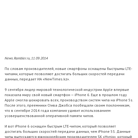
News.Rambler.ru, 11.09.2014
По словам производителей, новые смартфоны оснащены быстрымы LTE-
чипами, которые позволяют достигать больших скоростей передачи
данных, передает ИА «NewTimes.kz».
9 сентября лидер мировой технологической индустрии Apple впервые
показала миру свой новый смартфон — iPhone 6. Еще в прошлом году
Apple смогла шокировать всех, производством систем чипа на iPhone 5s.
После этого, преемники Стива Джобса пообещали своим поклонникам,
что в сентябре 2014 года компания удивит использованием
усовершенствованной оперативной памяти чипов.
И вот iPhone 6 оснащен быстрым LTE-чипом, который позволяет
достигать больших скоростей передачи данных, чем iPhone 5S. Данные
чипы выпускаются южнокорейским производителем SK «Hynix», который