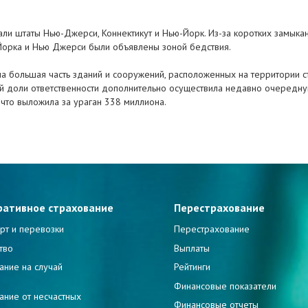
али штаты Нью-Джерси, Коннектикут и Нью-Йорк. Из-за коротких замыка
Йорка и Нью Джерси были объявлены зоной бедствия.
 большая часть зданий и сооружений, расположенных на территории с
оей доли ответственности дополнительно осуществила недавно очередн
 что выложила за ураган 338 миллиона.
ративное страхование
Перестрахование
рт и перевозки
Перестрахование
тво
Выплаты
ание на случай
Рейтинги
и
Финансовые показатели
ание от несчастных
Финансовые отчеты