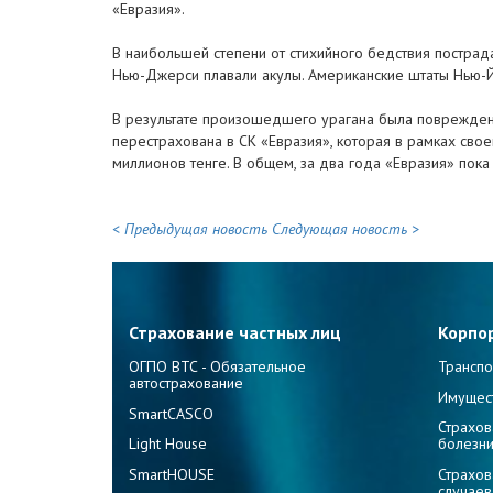
«Евразия».
В наибольшей степени от стихийного бедствия пострад
Нью-Джерси плавали акулы. Американские штаты Нью-
В результате произошедшего урагана была повреждена
перестрахована в СК «Евразия», которая в рамках св
миллионов тенге. В общем, за два года «Евразия» пока
< Предыдущая новость
Следующая новость >
Страхование частных лиц
Корпо
ОГПО ВТС - Обязательное
Транспо
автострахование
Имущес
SmartCASCO
Страхов
Light House
болезн
SmartHOUSE
Страхов
случаев