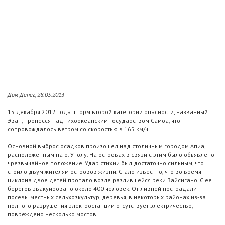
Дом Денег, 28.05.2013
15 декабря 2012 года шторм второй категории опасности, названный
Эван, пронесся над тихоокеанским государством Самоа, что
сопровождалось ветром со скоростью в 165 км/ч.
Основной выброс осадков произошел над столичным городом Апиа,
расположенным на о. Уполу. На островах в связи с этим было объявлено
чрезвычайное положение. Удар стихии был достаточно сильным, что
стоило двум жителям островов жизни. Стало известно, что во время
циклона двое детей пропало возле разлившейся реки Вайсигано. С ее
берегов эвакуировано около 400 человек. От ливней пострадали
посевы местных сельхозкультур, деревья, в некоторых районах из-за
полного разрушения электростанции отсутствует электричество,
повреждено несколько мостов.