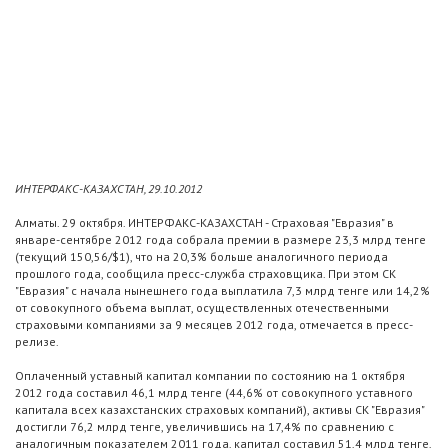
ИНТЕРФАКС-КАЗАХСТАН, 29.10.2012
Алматы. 29 октября. ИНТЕРФАКС-КАЗАХСТАН - Страховая "Евразия" в
январе-сентябре 2012 года собрала премии в размере 23,3 млрд тенге
(текущий 150,56/$1), что на 20,3% больше аналогичного периода
прошлого года, сообщила пресс-служба страховщика. При этом СК
"Евразия" с начала нынешнего года выплатила 7,3 млрд тенге или 14,2%
от совокупного объема выплат, осуществленных отечественными
страховыми компаниями за 9 месяцев 2012 года, отмечается в пресс-
релизе.
Оплаченный уставный капитал компании по состоянию на 1 октября
2012 года составил 46,1 млрд тенге (44,6% от совокупного уставного
капитала всех казахстанских страховых компаний), активы СК "Евразия"
достигли 76,2 млрд тенге, увеличившись на 17,4% по сравнению с
аналогичным показателем 2011 года, капитал составил 51,4 млрд тенге,