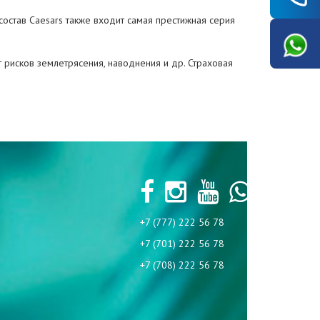
 состав Caesars также входит самая престижная серия
рисков землетрясения, наводнения и др. Страховая
+7 (777) 222 56 78
+7 (701) 222 56 78
+7 (708) 222 56 78