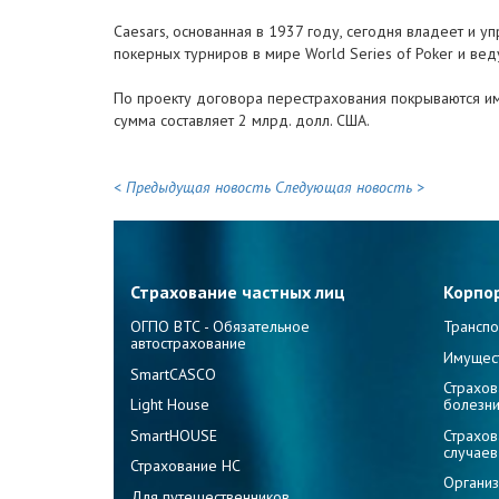
Caesars, основанная в 1937 году, сегодня владеет и у
покерных турниров в мире World Series of Poker и ведущ
По проекту договора перестрахования покрываются им
сумма составляет 2 млрд. долл. США.
< Предыдущая новость
Следующая новость >
Страхование частных лиц
Корпо
ОГПО ВТС - Обязательное
Транспо
автострахование
Имущес
SmartCASCO
Страхов
Light House
болезн
SmartHOUSE
Страхов
случаев
Страхование НС
Организ
Для путешественников