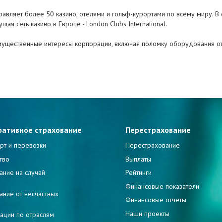
правляет более 50 казино, отелями и гольф-курортами по всему миру. В
ая сеть казино в Европе - London Clubs International.
ущественные интересы корпорации, включая поломку оборудования от 
ративное страхование
Перестрахование
рт и перевозки
Перестрахование
тво
Выплаты
ание на случай
Рейтинги
и
Финансовые показатели
ание от несчастных
Финансовые отчеты
Наши проекты
ации по отраслям