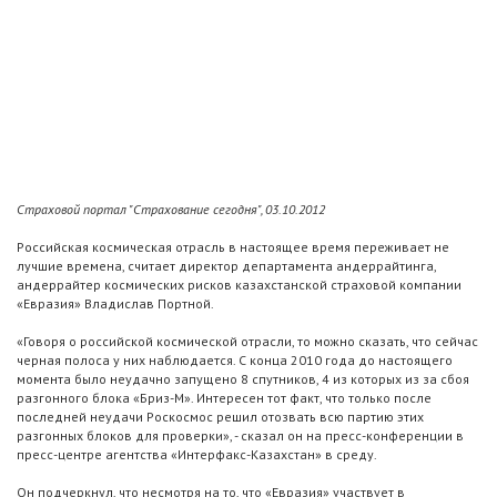
Страховой портал "Страхование сегодня", 03.10.2012
Российская космическая отрасль в настоящее время переживает не
лучшие времена, считает директор департамента андеррайтинга,
андеррайтер космических рисков казахстанской страховой компании
«Евразия» Владислав Портной.
«Говоря о российской космической отрасли, то можно сказать, что сейчас
черная полоса у них наблюдается. С конца 2010 года до настоящего
момента было неудачно запущено 8 спутников, 4 из которых из за сбоя
разгонного блока «Бриз-М». Интересен тот факт, что только после
последней неудачи Роскосмос решил отозвать всю партию этих
разгонных блоков для проверки», - сказал он на пресс-конференции в
пресс-центре агентства «Интерфакс-Казахстан» в среду.
Он подчеркнул, что несмотря на то, что «Евразия» участвует в