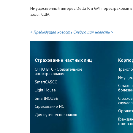
Имущественный интерес Delta P. и GPI перестрахован 
долл. США.
< Предыдущая новость
Следующая новость >
Страхование частных лиц
Корпо
ОГПО ВТС - Обязательное
Транспо
автострахование
Имущес
SmartCASCO
Страхов
Light House
болезн
SmartHOUSE
Страхов
случаев
Страхование НС
Организ
Для путешественников
Граждан
ответст