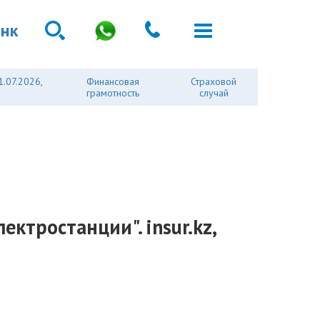
анк
1.07.2026,
Финансовая
Страховой
грамотность
случай
ектростанции". insur.kz,