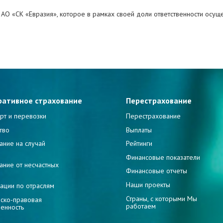
в АО «СК «Евразия», которое в рамках своей доли ответственности осущ
ративное страхование
Перестрахование
рт и перевозки
Перестрахование
тво
Выплаты
ание на случай
Рейтинги
и
Финансовые показатели
ание от несчастных
Финансовые отчеты
Наши проекты
ации по отраслям
Страны, с которыми Мы
ско-правовая
работаем
венность