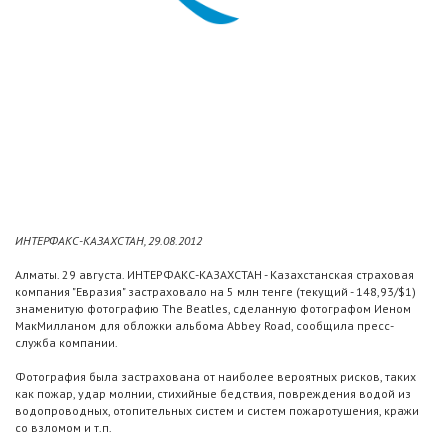
ИНТЕРФАКС-КАЗАХСТАН, 29.08.2012
Алматы. 29 августа. ИНТЕРФАКС-КАЗАХСТАН - Казахстанская страховая
компания "Евразия" застраховало на 5 млн тенге (текущий - 148,93/$1)
знаменитую фотографию The Beatles, сделанную фотографом Иеном
МакМилланом для обложки альбома Abbey Road, сообщила пресс-
служба компании.
Фотография была застрахована от наиболее вероятных рисков, таких
как пожар, удар молнии, стихийные бедствия, повреждения водой из
водопроводных, отопительных систем и систем пожаротушения, кражи
со взломом и т.п.