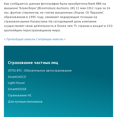
Как сообщается, данная фотография была приобретена Bank RBK на
аукционе "Блумсбери" (Bloomsbury Auctions, UK) 22 мая 2012 года за 16
тыс. фунтов стерлингов, не считая аукционных сборов. СК "Евразия",
образованная в 1995 году, занимает лидирующие позиции на
страховом рынке Казахстана. На сегодняшний день компания
осуществляет свою деятельность в более чем 75 странах и входит в 150
крупнейших перестраховщиков мира.
< Предыдущая новость
Следующая новость >
Страхование частных лиц
ОГПО ВТС - Обязательное автострахование
SmartCASCO
Light House
SmartHOUSE
Страхование НС
Для путешественников