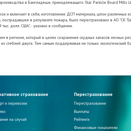
производства в Бангладеше, принадлежащего Star Particle Board Mills L
к и включает в себя, изготовление ДСП материала, шпон различных ко
 пострадавшее в результате пожара, было перестраховано в АО "СК "Ев
ыс. долл. США", - указано в сообщении.
елем в регионе, который в целях сохранения скудных запасов лесных ре
из стеблей джута. Тем самым поддерживая не только экологический ба
ративное страхование
Перестрахование
рт и перевозки
Перестрахование
тво
Выплаты
ание на случай
Рейтинги
и
Финансовые показатели