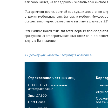
Как сообщается, на предприятии экологически чистого 
"Ассортимент производимой продукции достаточно широ
отделки, мебельных плит, фанеры и мебели. Имущество,
осуществило перестраховочную выплату в размере 229 т
Star Particle Board Mills является первым производит
продукции из агропромышленных отходов, в основном 
джута в Бангладеше.
< Предыдущая новость
Следующая новость >
Страхование частных лиц
Корпо
ОГПО ВТС - Обязательное
Транспо
автострахование
Имущес
SmartCASCO
Страхов
Light House
болезн