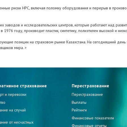
нные риски HPC, включая поломку оборудования и перерыв в производс
их заводов и исследовательских центров, которые работают над разви
1976 году, производит пластик, синтетику, полиэтилен высокой и низко
дирующие позиции на страховом рынке Казахстана. На сегодняшний день
вщиков мира. >
ративное страхование
Перестрахование
рт и перевозки
Перестрахование
тво
Выплаты
ание на случай
Рейтинги
и
Финансовые показатели
ание от несчастных
Финансовые отчеты