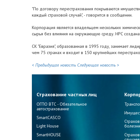
"По договору перестрахования покрываются имуществе
каждый страховой случай", - говорится в сообщении.
Корпорация является владельцем нескольких химическ
сырья без влияния на окружающую среду. HPC создана в 
СК "Евразия", образованная в 1995 году, занимает ли
чем 75 странах и входит в 150 крупнейших перестрахо
< Предыдущая новость
Следующая новость >
Страхование частных лиц
Корпо
ОГПО ВТС - Обязательное
Транспо
автострахование
Имущес
SmartCASCO
Страхов
Light House
болезн
SmartHOUSE
Страхов
случаев