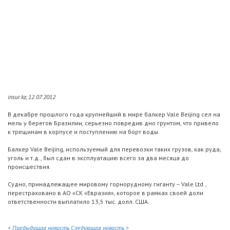
insur.kz, 12.07.2012
В декабре прошлого года крупнейший в мире балкер Vale Beijing сел на
мель у берегов Бразилии, серьезно повредив дно грунтом, что привело
к трещинам в корпусе и поступлению на борт воды.
Балкер Vale Beijing, используемый для перевозки таких грузов, как руда,
уголь и т.д., был сдан в эксплуатацию всего за два месяца до
происшествия.
Судно, принадлежащее мировому горнорудному гиганту – Vale Ltd.,
перестраховано в АО «СК «Евразия», которое в рамках своей доли
ответственности выплатило 13,5 тыс. долл. США.
< Предыдущая новость
Следующая новость >