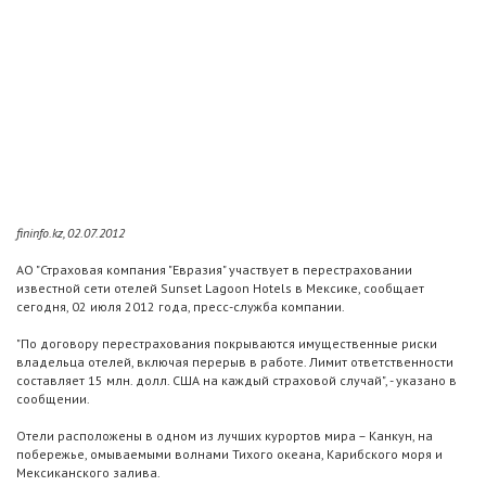
fininfo.kz, 02.07.2012
АО "Страховая компания "Евразия" участвует в перестраховании
известной сети отелей Sunset Lagoon Hotels в Мексике, сообщает
сегодня, 02 июля 2012 года, пресс-служба компании.
"По договору перестрахования покрываются имущественные риски
владельца отелей, включая перерыв в работе. Лимит ответственности
составляет 15 млн. долл. США на каждый страховой случай", - указано в
сообщении.
Отели расположены в одном из лучших курортов мира – Канкун, на
побережье, омываемыми волнами Тихого океана, Карибского моря и
Мексиканского залива.