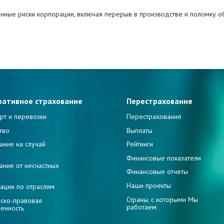
ные риски корпорации, включая перерыв в производстве и поломку об
ративное страхование
Перестрахование
рт и перевозки
Перестрахование
тво
Выплаты
ание на случай
Рейтинги
и
Финансовые показатели
ание от несчастных
Финансовые отчеты
Наши проекты
ации по отраслям
Страны, с которыми Мы
ско-правовая
работаем
венность