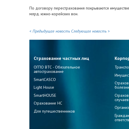
По договору перестрахования покрываются имуществен
млрд. южно-корейских вон.
< Предыдущая новость
Следующая новость >
Страхование частных лиц
Корпо
ОГПО ВТС - Обязательное
Транспо
автострахование
Имущес
SmartCASCO
Страхов
Light House
болезн
SmartHOUSE
Страхов
случаев
Страхование НС
Организ
Для путешественников
Граждан
ответст