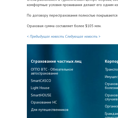
комфортные условия проживания делают его одним из 
По договору перестрахования полностью покрываются 
Страховая сумма составляет более $105 млн.
< Предыдущая новость
Следующая новость >
Страхование частных лиц
Корпо
ОГПО ВТС - Обязательное
Транспо
автострахование
Имущес
SmartCASCO
Страхов
Light House
болезн
SmartHOUSE
Страхов
случаев
Страхование НС
Организ
Для путешественников
Граждан
ответст