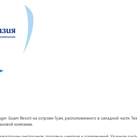
gger Guam Resort на острове Гуам, расположенного в западной части Ти
раховой компании.
средоточии ресторанов, торговых центров и развлечений. Удачное расп