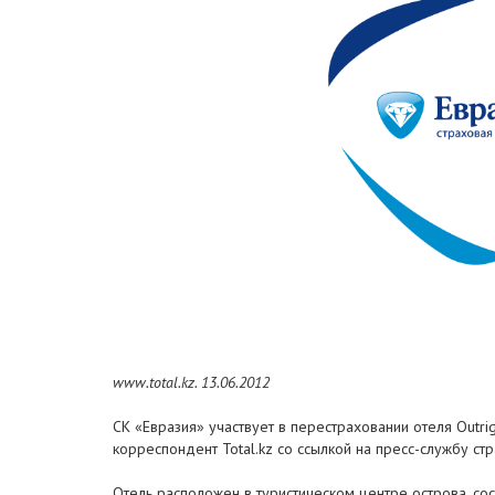
www.total.kz. 13.06.2012
СК «Евразия» участвует в перестраховании отеля Outri
корреспондент Total.kz со ссылкой на пресс-службу ст
Отель расположен в туристическом центре острова, со