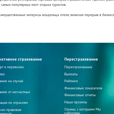
самых популярных мест отдыха туристов.
имущественные интересы владельца отеля, включая перерыв в бизнес
ративное страхование
Перестрахование
рт и перевозки
Перестрахование
тво
Выплаты
ание на случай
Рейтинги
и
Финансовые показатели
ание от несчастных
Финансовые отчеты
Наши проекты
ации по отраслям
Страны, с которыми Мы
ско-правовая
работаем
венность