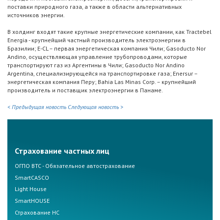
поставки природного газа, а также в области альтернативных
источников энергии.
В холдинг входят такие крупные энергетические компании, как Tractebel
Energia - крупнейший частный производитель электроэнергии в
Бразилии; E-CL – первая энергетическая компания Чили; Gasoducto Nor
Andino, осуществляющая управление трубопроводами, которые
транспортируют газ из Аргентины в Чили; Gasoducto Nor Andino
Argentina, специализирующейся на транспортировке газа; Enersur –
энергетическая компания Перу; Bahia Las Minas Corp. – крупнейший
производитель и поставщик электроэнергии в Панаме.
< Предыдущая новость
Следующая новость >
Страхование частных лиц
ОГПО ВТС - Обязательное автострахование
SmartCASCO
Light House
SmartHOUSE
Страхование НС