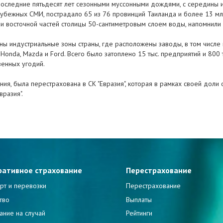
 последние пятьдесят лет сезонными муссонными дождями, с середины 
убежных СМИ, пострадало 65 из 76 провинций Таиланда и более 13 мл
и восточной частей столицы 50-сантиметровым слоем воды, напомнили 
ены индустриальные зоны страны, где расположены заводы, в том числе
 Honda, Mazda и Ford. Всего было затоплено 15 тыс. предприятий и 800
твенных угодий.
ния, была перестрахована в СК "Евразия", которая в рамках своей дол
вразия".
ративное страхование
Перестрахование
рт и перевозки
Перестрахование
тво
Выплаты
ание на случай
Рейтинги
и