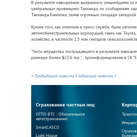
В результате наводнения, вызванного сильнейшими за
центральных провинциях Таиланда, по сообщениям зар
Таиланда Бангкока, залив огромные площади западной 
Кроме того, как отметили в пресс-службе, были затопл
автомобилестроительных корпораций, таких как Toyota,
хозяйство, в частности 1,5 млн гектаров сельскохозяйс
"Часть имущества, пострадавшего в результате наводне
размере более $22,6 тыс.", - проинформировали в СК "Е
< Предыдущая новость
Следующая новость >
Страхование частных лиц
Корпо
ОГПО ВТС - Обязательное
Транспо
автострахование
Имущес
SmartCASCO
Страхов
Light House
болезн