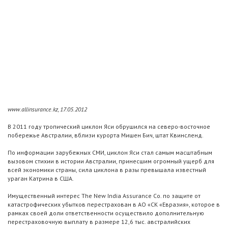
www.allinsurance.kz, 17.05.2012
В 2011 году тропический циклон Яси обрушился на северо-восточное
побережье Австралии, вблизи курорта Мишен Бич, штат Квинсленд.
По информации зарубежных СМИ, циклон Яси стал самым масштабным
вызовом стихии в истории Австралии, принесшим огромный ущерб для
всей экономики страны, сила циклона в разы превышала известный
ураган Катрина в США.
Имущественный интерес The New India Assurance Co. по защите от
катастрофических убытков перестрахован в АО «СК «Евразия», которое в
рамках своей доли ответственности осуществило дополнительную
перестраховочную выплату в размере 12,6 тыс. австралийских