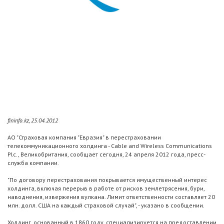
fininfo.kz, 25.04.2012
АО "Страховая компания "Евразия" в перестраховании
телекоммуникационного холдинга - Cable and Wireless Communications
Plc., Великобритания, сообщает сегодня, 24 апреля 2012 года, пресс-
служба компании.
"По договору перестрахования покрывается имущественный интерес
холдинга, включая перерыв в работе от рисков землетрясения, бури,
наводнения, извержения вулкана. Лимит ответственности составляет 20
млн. долл. США на каждый страховой случай", - указано в сообщении.
Холдинг, основанный в 1860 году, специализируется на предоставлении