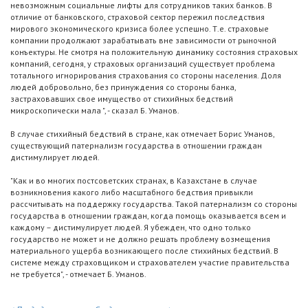
невозможным социальные лифты для сотрудников таких банков. В
отличие от банковского, страховой сектор пережил последствия
мирового экономического кризиса более успешно. Т.е. страховые
компании продолжают зарабатывать вне зависимости от рыночной
конъектуры. Не смотря на положительную динамику состояния страховых
компаний, сегодня, у страховых организаций существует проблема
тотального игнорирования страхования со стороны населения. Доля
людей добровольно, без принуждения со стороны банка,
застраховавших свое имущество от стихийных бедствий
микроскопически мала ", - сказал Б. Уманов.
В случае стихийный бедствий в стране, как отмечает Борис Уманов,
существующий патернализм государства в отношении граждан
дистимулирует людей.
"Как и во многих постсоветских странах, в Казахстане в случае
возникновения какого либо масштабного бедствия привыкли
рассчитывать на поддержку государства. Такой патернализм со стороны
государства в отношении граждан, когда помощь оказывается всем и
каждому – дистимулирует людей. Я убежден, что одно только
государство не может и не должно решать проблему возмещения
материального ущерба возникающего после стихийных бедствий. В
системе между страховщиком и страхователем участие правительства
не требуется", - отмечает Б. Уманов.