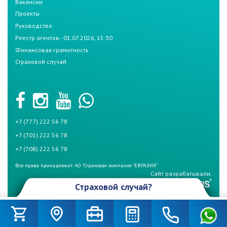
Вакансии
Проекты
Руководство
Реестр агентов - 01.07.2026, 15:30
Финансовая грамотность
Страховой случай
+7 (777) 222 56 78
+7 (701) 222 56 78
+7 (708) 222 56 78
Все права принадлежат АО "Страховая компания "ЕВРАЗИЯ"
Сайт разрабатывали:
Страховой случай?
Произошел страховой случай и Вы не знаете что делать? Не
беспокойтесь, если у Вас страховой полис СК «Евразия». Для начала
вызовите дорожную полицию (по номеру – 102) и аварийного комиссара