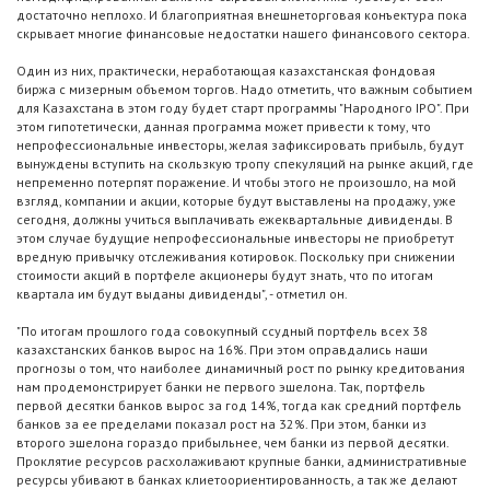
достаточно неплохо. И благоприятная внешнеторговая конъектура пока
скрывает многие финансовые недостатки нашего финансового сектора.
Один из них, практически, неработающая казахстанская фондовая
биржа с мизерным объемом торгов. Надо отметить, что важным событием
для Казахстана в этом году будет старт программы "Народного IPO". При
этом гипотетически, данная программа может привести к тому, что
непрофессиональные инвесторы, желая зафиксировать прибыль, будут
вынуждены вступить на скользкую тропу спекуляций на рынке акций, где
непременно потерпят поражение. И чтобы этого не произошло, на мой
взгляд, компании и акции, которые будут выставлены на продажу, уже
сегодня, должны учиться выплачивать ежеквартальные дивиденды. В
этом случае будущие непрофессиональные инвесторы не приобретут
вредную привычку отслеживания котировок. Поскольку при снижении
стоимости акций в портфеле акционеры будут знать, что по итогам
квартала им будут выданы дивиденды", - отметил он.
"По итогам прошлого года совокупный ссудный портфель всех 38
казахстанских банков вырос на 16%. При этом оправдались наши
прогнозы о том, что наиболее динамичный рост по рынку кредитования
нам продемонстрирует банки не первого эшелона. Так, портфель
первой десятки банков вырос за год 14%, тогда как средний портфель
банков за ее пределами показал рост на 32%. При этом, банки из
второго эшелона гораздо прибыльнее, чем банки из первой десятки.
Проклятие ресурсов расхолаживают крупные банки, административные
ресурсы убивают в банках клиетоориентированность, а так же делают