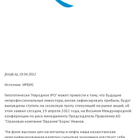
fininfo.kz, 19.04.2012
Источник: ИРБИС
Гипотетически "Народное IPO" может привести к тому, что будущие
непрофессиональные инвесторы, желая зафиксировать прибыль, будут
вынуждены ступить на скользкую тропу спекуляций на рынке акций, об
этом заявил сегодня, 19 апреля 2012 года, на Восьмом Международной
конференции по риск менеджменту Председатель Правления АО
"Страховая компания "Евразия" Борис Уманов.
"На фоне высоких цен на металлы и нефть наша казахстанская
немодифицированная валютно-сырьевая экономика чувствует себя