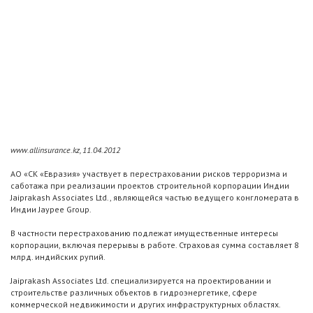
www.allinsurance.kz, 11.04.2012
АО «СК «Евразия» участвует в перестраховании рисков терроризма и
саботажа при реализации проектов строительной корпорации Индии
Jaiprakash Associates Ltd., являющейся частью ведущего конгломерата в
Индии Jaypee Group.
В частности перестрахованию подлежат имущественные интересы
корпорации, включая перерывы в работе. Страховая сумма составляет 8
млрд. индийских рупий.
Jaiprakash Associates Ltd. специализируется на проектировании и
строительстве различных объектов в гидроэнергетике, сфере
коммерческой недвижимости и других инфраструктурных областях.