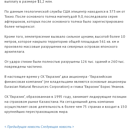
выплату в размере $1,2 млн.
По данным геологической службы США эпицентр находился в 373 км от
Токио. После основного толчка магнитудой 9,0, последовала серия
афтершоков, которых после основного толчка было зарегистрировано
более четырехсот.
Кроме того, землетрясение вызвало сильное цунами, высотой более 10
метров, которое накрыло территорию общей площадью 561 кв. км и
произвело массовые разрушения на северных островах японского
архипелага.
От удара стихии были полностью разрушены 126 тыс. зданий и 260 тыс.
повреждены частично.
В настоящее время у СК "Евразия" два акционера - "Евразийская
финансовая компания" (ее владельцами являются основные акционеры
Eurasian Natural Resources Corporation) и глава "Евразии" Борис Уманов.
СК "Евразия", образованная в 1995 году, занимает лидирующие позиции
на страховом рынке Казахстана. На сегодняшний день компания
осуществляет свою деятельность в более чем 75 странах и входит в 150
крупнейших перестраховщиков мира.
< Предыдущая новость
Следующая новость >