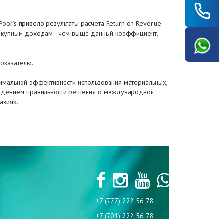
oor’s привело результаты расчета Return on Revenue
овокупным доходам - чем выше данный коэффициент,
показателю.
имальной эффективности использования материальных,
ерждением правильности решения о международной
азия».
+7 (777) 222 56 78
+7 (701) 222 56 78