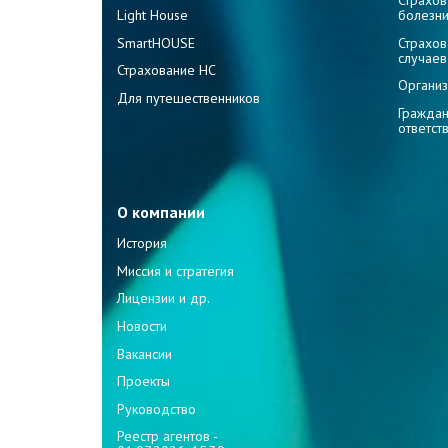
Страхов
Light House
болезн
SmartHOUSE
Страхов
случаев
Страхование НС
Организ
Для путешественников
Граждан
ответст
О компании
История
Миссия и стратегия
Лицензии и др.
Новости
Вакансии
Проекты
Руководство
Реестр агентов -