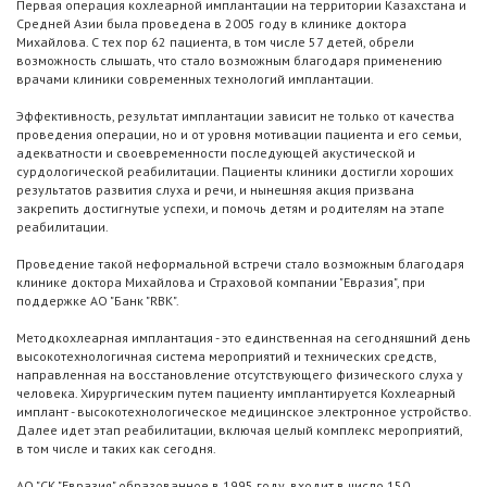
Первая операция кохлеарной имплантации на территории Казахстана и
Средней Азии была проведена в 2005 году в клинике доктора
Михайлова. С тех пор 62 пациента, в том числе 57 детей, обрели
возможность слышать, что стало возможным благодаря применению
врачами клиники современных технологий имплантации.
Эффективность, результат имплантации зависит не только от качества
проведения операции, но и от уровня мотивации пациента и его семьи,
адекватности и своевременности последующей акустической и
сурдологической реабилитации. Пациенты клиники достигли хороших
результатов развития слуха и речи, и нынешняя акция призвана
закрепить достигнутые успехи, и помочь детям и родителям на этапе
реабилитации.
Проведение такой неформальной встречи стало возможным благодаря
клинике доктора Михайлова и Страховой компании "Евразия", при
поддержке АО "Банк "RBK".
Методкохлеарная имплантация - это единственная на сегодняшний день
высокотехнологичная система мероприятий и технических средств,
направленная на восстановление отсутствующего физического слуха у
человека. Хирургическим путем пациенту имплантируется Кохлеарный
имплант - высокотехнологическое медицинское электронное устройство.
Далее идет этап реабилитации, включая целый комплекс мероприятий,
в том числе и таких как сегодня.
АО "СК "Евразия" образованное в 1995 году, входит в число 150