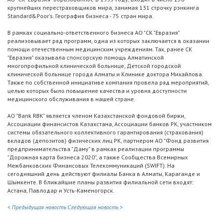
крупнейших перестраховщиков мира, занимая 131 строчку рэнкинга
Standard&Poor's. География бизнеса - 75 стран мира.
В рамках социально-ответственного бизнеса АО "СК "Евразия"
реализовывает ряд программ, одна из которых заключается в оказании
помощи отечественным медицинским учреждениям. Так, ранее СК
"Евразия" оказывала спонсорскую помощь Алматинской
многопрофильной клинической больнице, Детской городской
клинической больнице города Алматы и Клинике доктора Михайлова.
Также по собственной инициативе компания провела ряд мероприятий,
целью которых было повышение качества и уровня доступности
медицинского обслуживания в нашей стране.
АО "Bank RBK" является членом Казахстанской фондовой биржи,
Ассоциации финансистов Казахстана, Ассоциации банков РК, участником
системы обязательного коллективного гарантирования (страхования)
вкладов (депозитов) физических лиц РК, партнером АО "Фонд развития
предпринимательства "Даму" в рамках реализации программы
"Дорожная карта бизнеса 2020", а также Сообщества Всемирных
Межбанковских Финансовых Телекоммуникаций (SWIFT). На
сегодняшний день действуют филиалы Банка в Алматы, Караганде и
Шымкенте. В ближайшие планы развития филиальной сети входят:
Астана, Павлодар и Усть-Каменогорск.
< Предыдущая новость
Следующая новость >