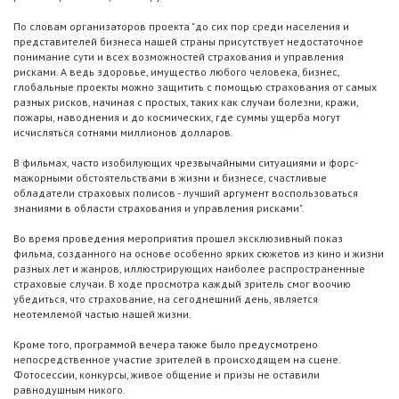
По словам организаторов проекта "до сих пор среди населения и
представителей бизнеса нашей страны присутствует недостаточное
понимание сути и всех возможностей страхования и управления
рисками. А ведь здоровье, имущество любого человека, бизнес,
глобальные проекты можно защитить с помощью страхования от самых
разных рисков, начиная с простых, таких как случаи болезни, кражи,
пожары, наводнения и до космических, где суммы ущерба могут
исчисляться сотнями миллионов долларов.
В фильмах, часто изобилующих чрезвычайными ситуациями и форс-
мажорными обстоятельствами в жизни и бизнесе, счастливые
обладатели страховых полисов - лучший аргумент воспользоваться
знаниями в области страхования и управления рисками".
Во время проведения мероприятия прошел эксклюзивный показ
фильма, созданного на основе особенно ярких сюжетов из кино и жизни
разных лет и жанров, иллюстрирующих наиболее распространенные
страховые случаи. В ходе просмотра каждый зритель смог воочию
убедиться, что страхование, на сегоднешний день, является
неотемлемой частью нашей жизни.
Кроме того, программой вечера также было предусмотрено
непосредственное участие зрителей в происходящем на сцене.
Фотосессии, конкурсы, живое общение и призы не оставили
равнодушным никого.