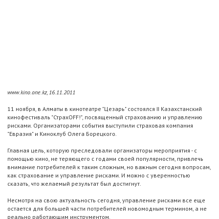
www.kino.one.kz, 16.11.2011
11 ноября, в Алматы в кинотеатре "Цезарь" состоялся II Казахстанский
кинофестиваль "СтрахOFF!", посвященный страхованию и управлению
рисками. Организаторами события выступили страховая компания
"Евразия" и Киноклуб Олега Борецкого.
Главная цель, которую преследовали организаторы мероприятия - с
помощью кино, не теряющего с годами своей популярности, привлечь
внимание потребителей к таким сложным, но важным сегодня вопросам,
как страхование и управление рисками. И можно с уверенностью
сказать, что желаемый результат был достигнут.
Несмотря на свою актуальность сегодня, управление рисками все еще
остается для большей части потребителей новомодным термином, а не
реально работающим инструментом.