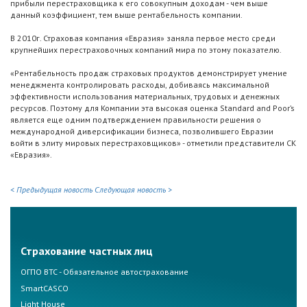
прибыли перестраховщика к его совокупным доходам - чем выше
данный коэффициент, тем выше рентабельность компании.
В 2010г. Страховая компания «Евразия» заняла первое место среди
крупнейших перестраховочных компаний мира по этому показателю.
«Рентабельность продаж страховых продуктов демонстрирует умение
менеджмента контролировать расходы, добиваясь максимальной
эффективности использования материальных, трудовых и денежных
ресурсов. Поэтому для Компании эта высокая оценка Standard and Poor’s
является еще одним подтверждением правильности решения о
международной диверсификации бизнеса, позволившего Евразии
войти в элиту мировых перестраховщиков» - отметили представители СК
«Евразия».
< Предыдущая новость
Следующая новость >
Страхование частных лиц
ОГПО ВТС - Обязательное автострахование
SmartCASCO
Light House