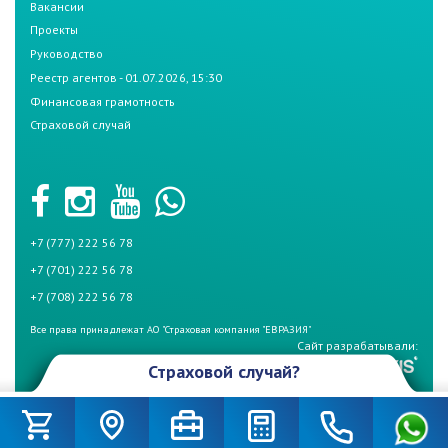
Вакансии
Проекты
Руководство
Реестр агентов - 01.07.2026, 15:30
Финансовая грамотность
Страховой случай
+7 (777) 222 56 78
+7 (701) 222 56 78
+7 (708) 222 56 78
Все права принадлежат АО "Страховая компания "ЕВРАЗИЯ"
Сайт разрабатывали:
Страховой случай?
Произошел страховой случай и Вы не знаете что делать? Не
беспокойтесь, если у Вас страховой полис СК «Евразия». Для начала
вызовите дорожную полицию (по номеру – 102) и аварийного комиссара