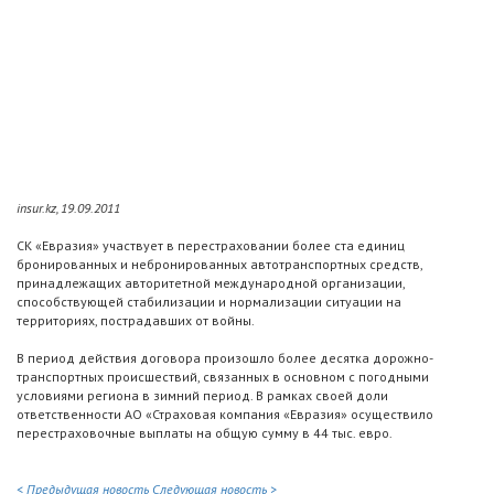
insur.kz, 19.09.2011
СК «Евразия» участвует в перестраховании более ста единиц
бронированных и небронированных автотранспортных средств,
принадлежащих авторитетной международной организации,
способствующей стабилизации и нормализации ситуации на
территориях, пострадавших от войны.
В период действия договора произошло более десятка дорожно-
транспортных происшествий, связанных в основном с погодными
условиями региона в зимний период. В рамках своей доли
ответственности АО «Страховая компания «Евразия» осуществило
перестраховочные выплаты на общую сумму в 44 тыс. евро.
< Предыдущая новость
Следующая новость >