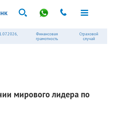
анк
1.07.2026,
Финансовая
Страховой
грамотность
случай
ании мирового лидера по