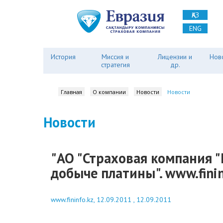
ҚАЗ
ENG
История
Миссия и
Лицензии и
Нов
стратегия
др.
Главная
О компании
Новости
Новости
Новости
"АО "Страховая компания "
добыче платины". www.finin
www.fininfo.kz, 12.09.2011 , 12.09.2011