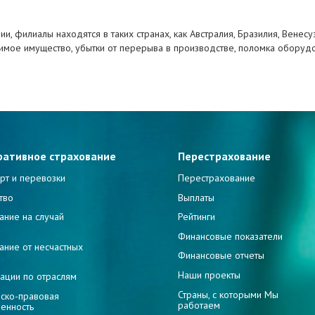
, филиалы находятся в таких странах, как Австралия, Бразилия, Венесу
имое имущество, убытки от перерыва в производстве, поломка обору
ративное страхование
Перестрахование
рт и перевозки
Перестрахование
тво
Выплаты
ание на случай
Рейтинги
и
Финансовые показатели
ание от несчастных
Финансовые отчеты
Наши проекты
ации по отраслям
Страны, с которыми Мы
ско-правовая
работаем
венность