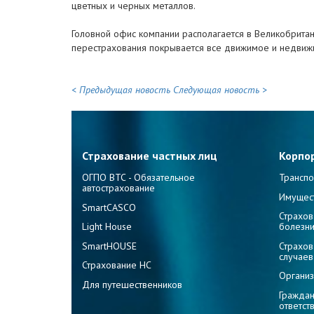
цветных и черных металлов.
Головной офис компании располагается в Великобритании
перестрахования покрывается все движимое и недвиж
< Предыдущая новость
Следующая новость >
Страхование частных лиц
Корпо
ОГПО ВТС - Обязательное
Транспо
автострахование
Имущес
SmartCASCO
Страхов
Light House
болезн
SmartHOUSE
Страхов
случаев
Страхование НС
Организ
Для путешественников
Граждан
ответст