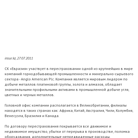
insur.kz, 27.07.2011
СК «Евразия» участвует в перестраховании одной из крупнейших в мире
компаний горнодобывающей промышленности и минерально-сырьевого
сектора - Anglo American Plc. Компания является мировым лидером по
добыче металлов платиновой группы, золота и алмазов, обладает
значительными профильными активами в промышленной добыче угля,
цветных и черных металлов.
Головной офис компании располагается в Великобритании, филиалы
находятся в таких странах как: Африка, Китай, Австралия, Чили, Колумбия,
Венесуэла, Бразилия и Канада.
По договору перестрахования покрывается все движимое и
недвижимое имущество, убытки от перерыва в производстве, поломка
оборудования, дополнительные непредвиденные расходы.